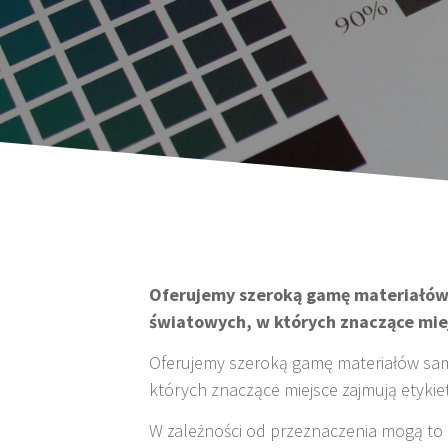
Oferujemy szeroką gamę materiałó
światowych, w których znaczące miej
Oferujemy szeroką gamę materiałów sa
których znaczące miejsce zajmują etykie
W zależności od przeznaczenia mogą to