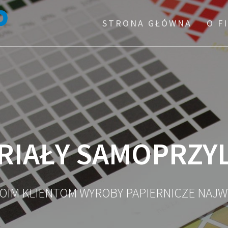
STRONA GŁÓWNA
O F
RIAŁY SAMOPRZY
OIM KLIENTOM WYROBY PAPIERNICZE NAJWY