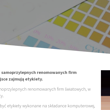
w samoprzylepnych renomowanych firm
sce zajmują etykiety.
moprzylepnych renomowanych firm światowych, w
ty.
 być etykiety wykonane na składance komputerowej,