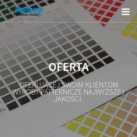
OFERTA
OFERUJĄCEJ SWOIM KLIENTOM
WYROBY PAPIERNICZE NAJWYŻSZEJ
JAKOŚCI.