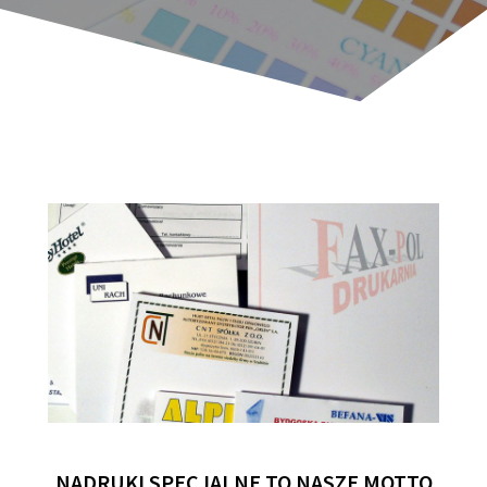
NADRUKI
SPECJALNE
TO
NASZE
MOTTO